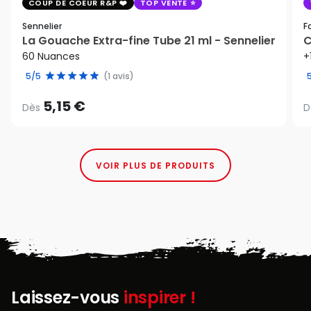
COUP DE COEUR R&P
TOP VENTE
Sennelier
F
La Gouache Extra-fine Tube 21 ml - Sennelier
C
60 Nuances
+
5/5
(1 avis)
5,15 €
Dès
D
VOIR PLUS DE PRODUITS
Laissez-vous
inspirer !