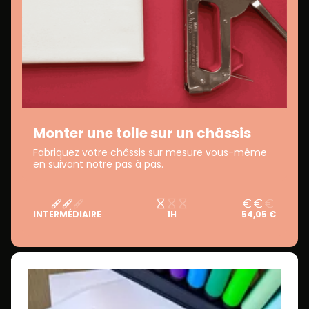
Monter une toile sur un châssis
Fabriquez votre châssis sur mesure vous-même
en suivant notre pas à pas.
INTERMÉDIAIRE
1H
54,05 €