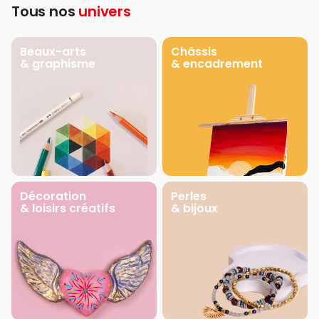
Tous nos
univers
Beaux-arts
Châssis
& graphisme
& encadrement
Décoration
Perles
& loisirs créatifs
& bijoux