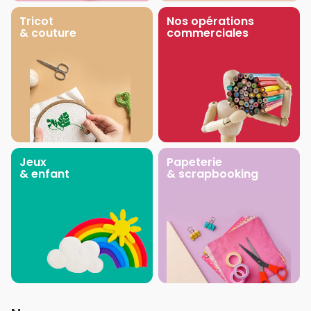
Tricot
Nos opérations
& couture
commerciales
Jeux
Papeterie
& enfant
& scrapbooking