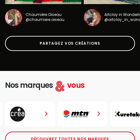
Chaumière Oiseau
Artclay in Wonder
@chaumiere.oiseau
@artclay_in_won
PARTAGEZ VOS CRÉATIONS
Nos marques
vous
DÉCOUVREZ TOUTES NOS MARQUES