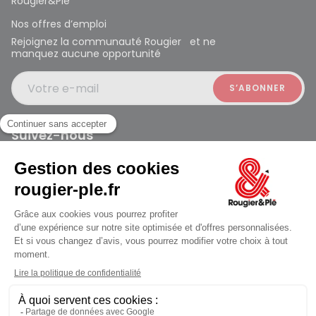
Rougier&Plé
Nos offres d’emploi
Rejoignez la communauté Rougier et ne
manquez aucune opportunité
Votre e-mail
Suivez-nous
Rougier et Plé 2024 Copyright
jusqu'au Samedi à 10:00
Mentions légales
Conditions générales des ventes