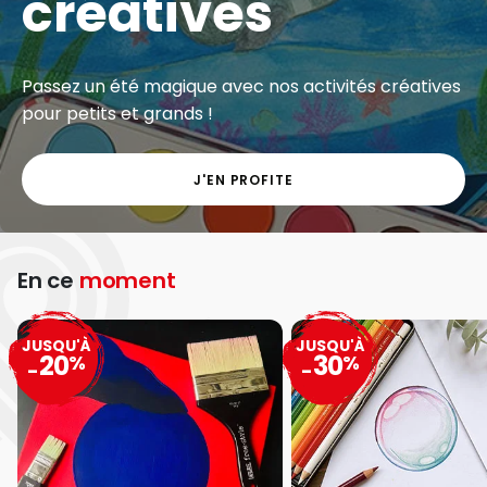
créatives
Passez un été magique avec nos activités créatives
pour petits et grands !
J'EN PROFITE
En ce
moment
JUSQU'À
JUSQU'À
20
30
%
%
-
-