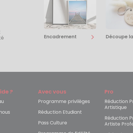
t
Encadrement
Découpe la
té
ide ?
Avec vous
Pro
au
Programme privilèges
Réduction Pr
Artistique
nous
Réduction Etudiant
Réduction Pr
Pass Culture
Artiste Prof