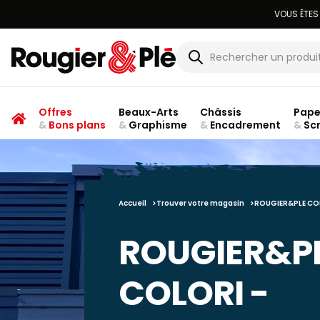
Offres
Beaux-Arts
Châssis
Pape
&
Bons plans
&
Graphisme
&
Encadrement
&
Sc
Accueil
Trouver votre magasin
ROUGIER&PLE CO
ROUGIER&P
COLORI -