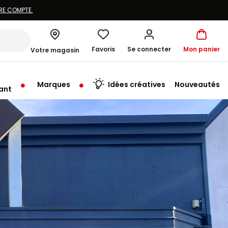
Favoris
Se connecter
Mon panier
Votre magasin
Marques
Idées créatives
Nouveautés
ant
me à 19:00