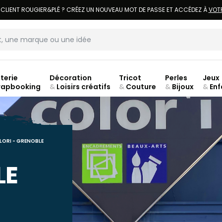
LIVRAISON À DOMICILE OFFERTE DÈS 70€.
VOIR CONDITIONS
terie
Décoration
Tricot
Perles
Jeux
rapbooking
&
Loisirs créatifs
&
Couture
&
Bijoux
&
Enf
Fer
LORI - GRENOBLE
LE