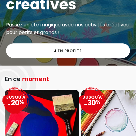
créatives
Passez un été magique avec nos activités créatives
pour petits et grands !
J'EN PROFITE
En ce
moment
JUSQU'À
JUSQU'À
20
30
%
%
-
-