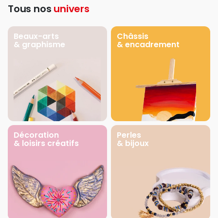
Tous nos
univers
Beaux-arts
Châssis
& graphisme
& encadrement
Décoration
Perles
& loisirs créatifs
& bijoux