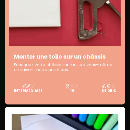
Monter une toile sur un châssis
Fabriquez votre châssis sur mesure vous-même
en suivant notre pas à pas.
INTERMÉDIAIRE
1H
54,05 €