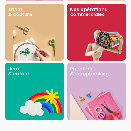
Tricot
Nos opérations
& couture
commerciales
Jeux
Papeterie
& enfant
& scrapbooking