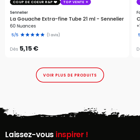
COUP DE COEUR R&P
TOP VENTE
Sennelier
F
La Gouache Extra-fine Tube 21 ml - Sennelier
C
60 Nuances
+
5/5
(1 avis)
5,15 €
Dès
D
VOIR PLUS DE PRODUITS
Laissez-vous
inspirer !