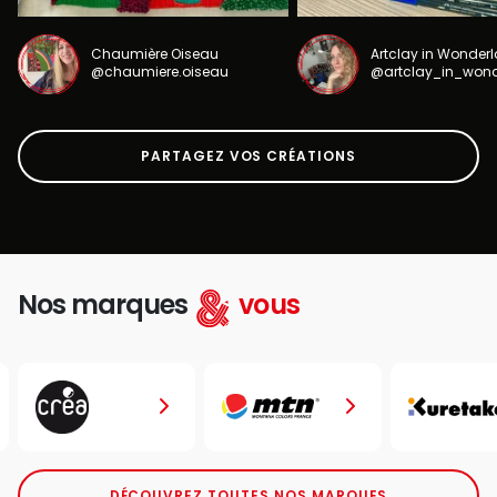
Chaumière Oiseau
Artclay in Wonder
@chaumiere.oiseau
@artclay_in_won
PARTAGEZ VOS CRÉATIONS
Nos marques
vous
DÉCOUVREZ TOUTES NOS MARQUES