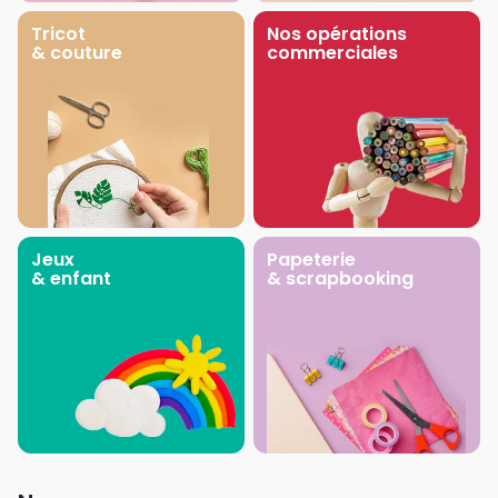
Tricot
Nos opérations
& couture
commerciales
Jeux
Papeterie
& enfant
& scrapbooking