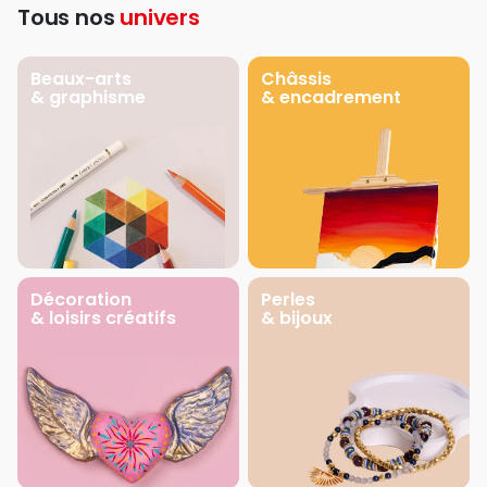
Tous nos
univers
Beaux-arts
Châssis
& graphisme
& encadrement
Décoration
Perles
& loisirs créatifs
& bijoux