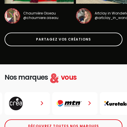
Chaumière Oiseau
Artclay in Wonder
@chaumiere.oiseau
@artclay_in_won
PARTAGEZ VOS CRÉATIONS
Nos marques
vous
DÉCOUVREZ TOUTES NOS MARQUES