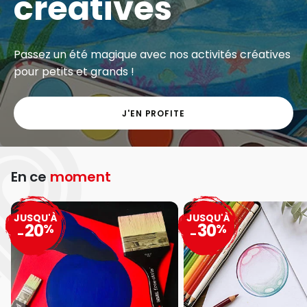
créatives
Passez un été magique avec nos activités créatives
pour petits et grands !
J'EN PROFITE
En ce
moment
JUSQU'À
JUSQU'À
20
30
%
%
-
-