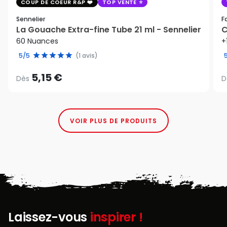
COUP DE COEUR R&P
TOP VENTE
Sennelier
F
La Gouache Extra-fine Tube 21 ml - Sennelier
C
60 Nuances
+
5/5
(1 avis)
5,15 €
Dès
D
VOIR PLUS DE PRODUITS
Laissez-vous
inspirer !