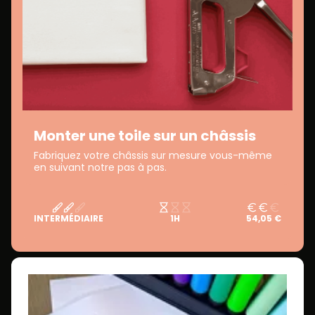
Monter une toile sur un châssis
Fabriquez votre châssis sur mesure vous-même
en suivant notre pas à pas.
INTERMÉDIAIRE
1H
54,05 €