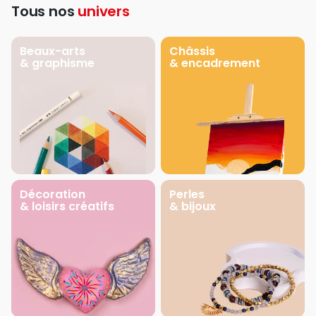
Tous nos
univers
Beaux-arts
Châssis
& graphisme
& encadrement
Décoration
Perles
& loisirs créatifs
& bijoux