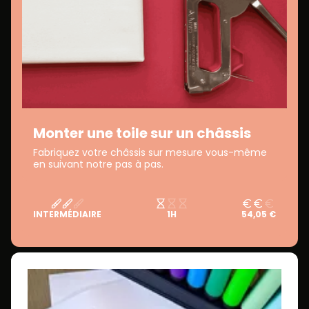
Monter une toile sur un châssis
Fabriquez votre châssis sur mesure vous-même
en suivant notre pas à pas.
INTERMÉDIAIRE
1H
54,05 €