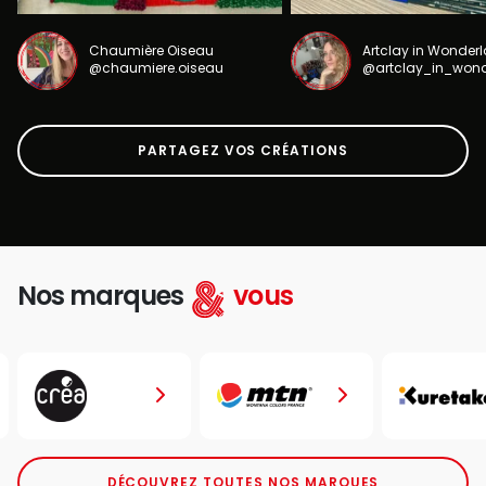
Chaumière Oiseau
Artclay in Wonder
@chaumiere.oiseau
@artclay_in_won
PARTAGEZ VOS CRÉATIONS
Nos marques
vous
DÉCOUVREZ TOUTES NOS MARQUES