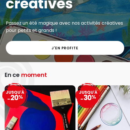
créatives
Passez un été magique avec nos activités créatives
pour petits et grands !
J'EN PROFITE
En ce
moment
JUSQU'À
JUSQU'À
20
30
%
%
-
-