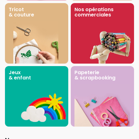
Tricot
Nos opérations
& couture
commerciales
Jeux
Papeterie
& enfant
& scrapbooking