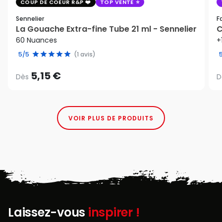
COUP DE COEUR R&P
TOP VENTE
Sennelier
F
La Gouache Extra-fine Tube 21 ml - Sennelier
C
60 Nuances
+
5/5
(1 avis)
5,15 €
Dès
D
VOIR PLUS DE PRODUITS
Laissez-vous
inspirer !