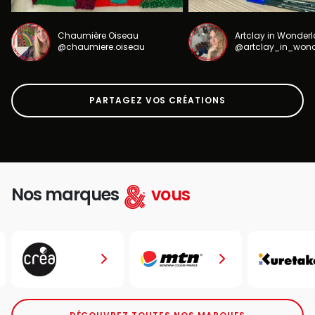
Chaumière Oiseau
Artclay in Wonder
@chaumiere.oiseau
@artclay_in_won
PARTAGEZ VOS CRÉATIONS
Nos marques
vous