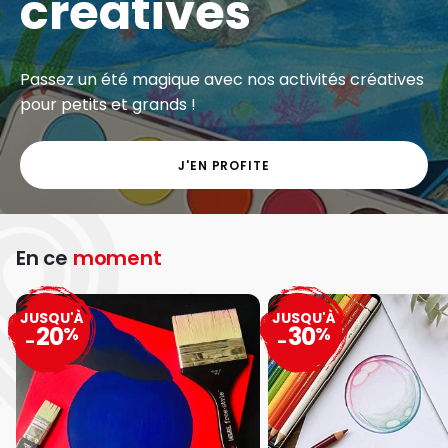
créatives
Passez un été magique avec nos activités créatives
pour petits et grands !
J'EN PROFITE
En ce
moment
JUSQU'À
JUSQU'À
20
30
%
%
-
-