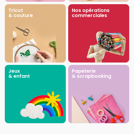
Tricot
Nos opérations
& couture
commerciales
Jeux
Papeterie
& enfant
& scrapbooking