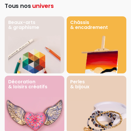
Tous nos
univers
Beaux-arts
Châssis
& graphisme
& encadrement
Décoration
Perles
& loisirs créatifs
& bijoux