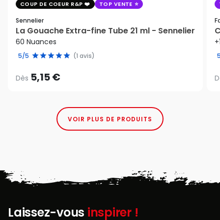
COUP DE COEUR R&P
TOP VENTE
Sennelier
F
La Gouache Extra-fine Tube 21 ml - Sennelier
C
60 Nuances
+
5/5
(1 avis)
5,15 €
Dès
D
VOIR PLUS DE PRODUITS
Laissez-vous
inspirer !