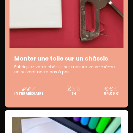
Monter une toile sur un châssis
Fabriquez votre châssis sur mesure vous-même
en suivant notre pas à pas.
INTERMÉDIAIRE
1H
54,05 €