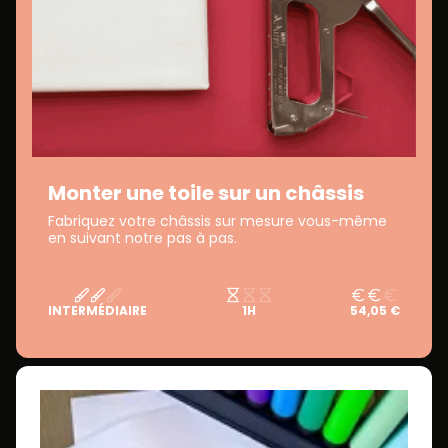
Monter une toile sur un châssis
Fabriquez votre châssis sur mesure vous-même
en suivant notre pas à pas.
INTERMÉDIAIRE
1H
54,05 €