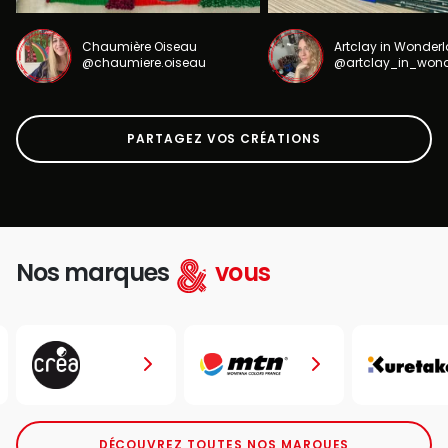
Chaumière Oiseau
Artclay in Wonder
@chaumiere.oiseau
@artclay_in_won
PARTAGEZ VOS CRÉATIONS
Nos marques
vous
DÉCOUVREZ TOUTES NOS MARQUES