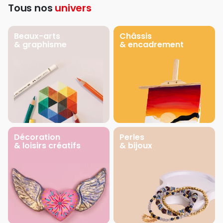
Tous nos
univers
Beaux-arts
Châssis
& graphisme
& encadrement
Décoration
Perles
& loisirs créatifs
& bijoux