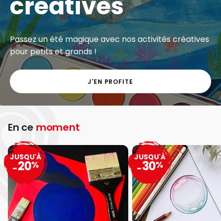
créatives
Passez un été magique avec nos activités créatives
pour petits et grands !
J'EN PROFITE
En ce
moment
JUSQU'À
JUSQU'À
20
30
%
%
-
-