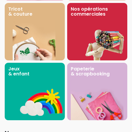
Tricot
Nos opérations
& couture
commerciales
Jeux
Papeterie
& enfant
& scrapbooking