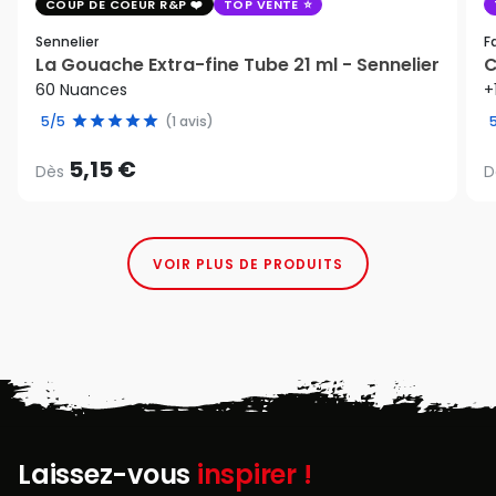
COUP DE COEUR R&P
TOP VENTE
Sennelier
F
La Gouache Extra-fine Tube 21 ml - Sennelier
C
60 Nuances
+
5/5
(1 avis)
5,15 €
Dès
D
VOIR PLUS DE PRODUITS
Laissez-vous
inspirer !