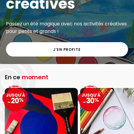
créatives
Passez un été magique avec nos activités créatives
pour petits et grands !
J'EN PROFITE
En ce
moment
JUSQU'À
JUSQU'À
20
30
%
%
-
-