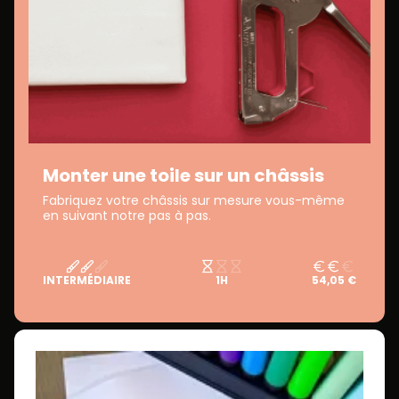
Monter une toile sur un châssis
Fabriquez votre châssis sur mesure vous-même
en suivant notre pas à pas.
INTERMÉDIAIRE
1H
54,05 €