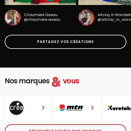
Chaumière Oiseau
Artclay in Wonder
@chaumiere.oiseau
@artclay_in_won
PARTAGEZ VOS CRÉATIONS
Nos marques
vous