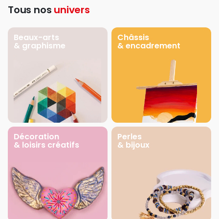
Tous nos
univers
Beaux-arts
Châssis
& graphisme
& encadrement
Décoration
Perles
& loisirs créatifs
& bijoux