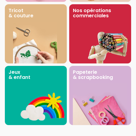
Tricot
Nos opérations
& couture
commerciales
Jeux
Papeterie
& enfant
& scrapbooking