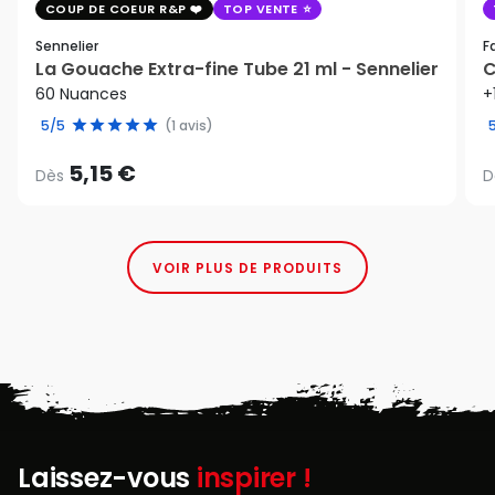
COUP DE COEUR R&P
TOP VENTE
Sennelier
F
La Gouache Extra-fine Tube 21 ml - Sennelier
C
60 Nuances
+
5/5
(1 avis)
5,15 €
Dès
D
VOIR PLUS DE PRODUITS
Laissez-vous
inspirer !