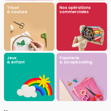
Tricot
Nos opérations
& couture
commerciales
Jeux
Papeterie
& enfant
& scrapbooking