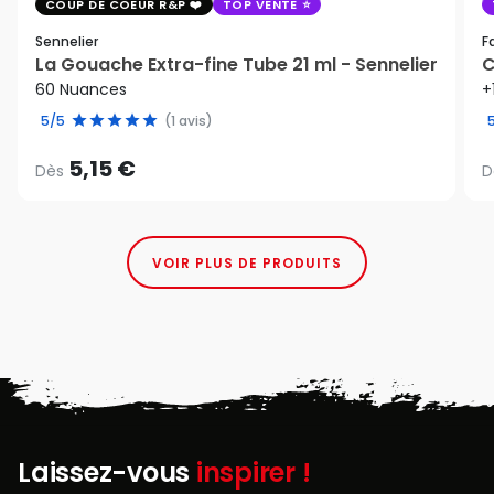
COUP DE COEUR R&P
TOP VENTE
Sennelier
F
La Gouache Extra-fine Tube 21 ml - Sennelier
C
60 Nuances
+
5/5
(1 avis)
5,15 €
Dès
D
VOIR PLUS DE PRODUITS
Laissez-vous
inspirer !