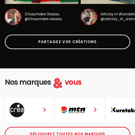
Chaumière Oiseau
Artclay in Wonder
@chaumiere.oiseau
@artclay_in_won
PARTAGEZ VOS CRÉATIONS
Nos marques
vous
DÉCOUVREZ TOUTES NOS MARQUES