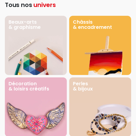
Tous nos
univers
Beaux-arts
Châssis
& graphisme
& encadrement
Décoration
Perles
& loisirs créatifs
& bijoux