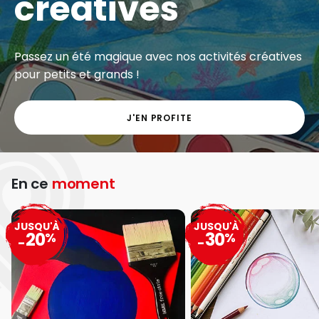
créatives
Passez un été magique avec nos activités créatives
pour petits et grands !
J'EN PROFITE
En ce
moment
JUSQU'À
JUSQU'À
20
30
%
%
-
-