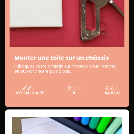
Monter une toile sur un châssis
Fabriquez votre châssis sur mesure vous-même
en suivant notre pas à pas.
INTERMÉDIAIRE
1H
54,05 €