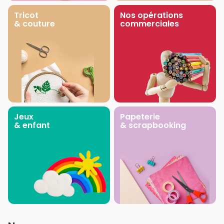
Tricot
Nos opérations
& couture
commerciales
Jeux
Papeterie
& enfant
& scrapbooking