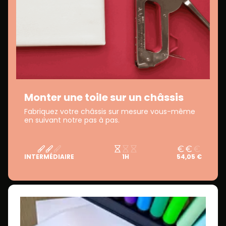
Monter une toile sur un châssis
Fabriquez votre châssis sur mesure vous-même
en suivant notre pas à pas.
INTERMÉDIAIRE
1H
54,05 €