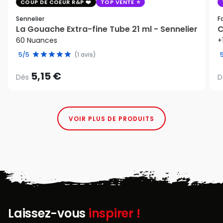
COUP DE COEUR R&P
TOP VENTE
Sennelier
F
La Gouache Extra-fine Tube 21 ml - Sennelier
C
60 Nuances
+
5/5
(1 avis)
5,15 €
Dès
D
VOIR PLUS DE PRODUITS
Laissez-vous
inspirer !