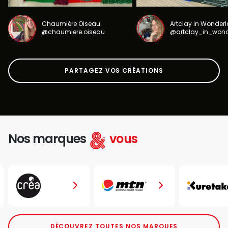
Chaumière Oiseau
Artclay in Wonder
@chaumiere.oiseau
@artclay_in_won
PARTAGEZ VOS CRÉATIONS
Nos marques
vous
DÉCOUVREZ TOUTES NOS MARQUES