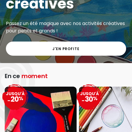
créatives
Passez un été magique avec nos activités créatives
pour petits et grands !
J'EN PROFITE
En ce
moment
JUSQU'À
JUSQU'À
20
30
%
%
-
-