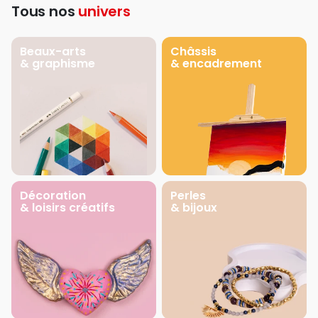
Tous nos
univers
Beaux-arts
Châssis
& graphisme
& encadrement
Décoration
Perles
& loisirs créatifs
& bijoux