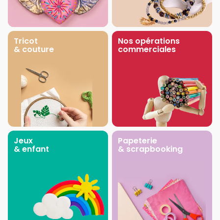
Tricot
Nos opérations
& couture
commerciales
Jeux
Papeterie
& enfant
& scrapbooking