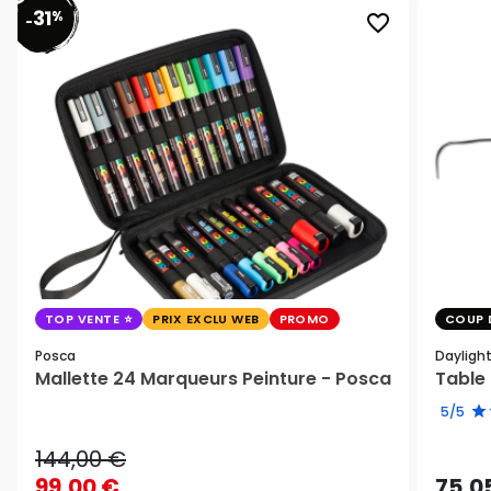
31
%
favorite_border
-
TOP VENTE
PRIX EXCLU WEB
PROMO
COUP 
Posca
Dayligh
Mallette 24 Marqueurs Peinture - Posca
Table 
5/5
144,00 €
99,00 €
75,0