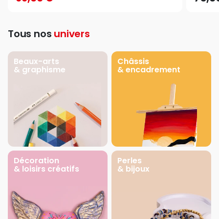
Tous nos
univers
Beaux-arts
Châssis
& graphisme
& encadrement
Décoration
Perles
& loisirs créatifs
& bijoux