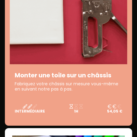
Monter une toile sur un châssis
Fabriquez votre châssis sur mesure vous-même
en suivant notre pas à pas.
INTERMÉDIAIRE
1H
54,05 €