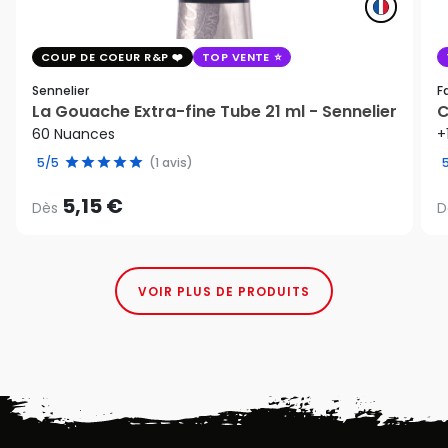
COUP DE COEUR R&P
TOP VENTE
Sennelier
F
La Gouache Extra-fine Tube 21 ml - Sennelier
C
60 Nuances
+
5/5
(1 avis)
5,15 €
Dès
D
VOIR PLUS DE PRODUITS