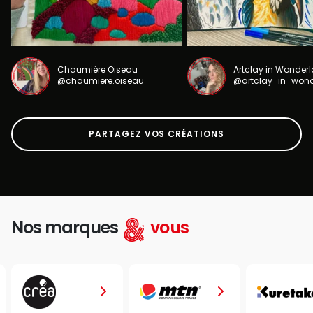
Chaumière Oiseau
Artclay in Wonder
@chaumiere.oiseau
@artclay_in_won
PARTAGEZ VOS CRÉATIONS
Nos marques
vous