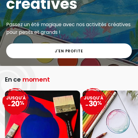
créatives
Passez un été magique avec nos activités créatives
pour petits et grands !
J'EN PROFITE
En ce
moment
JUSQU'À
JUSQU'À
20
30
%
%
-
-