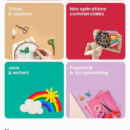
Tricot
Nos opérations
& couture
commerciales
Jeux
Papeterie
& enfant
& scrapbooking