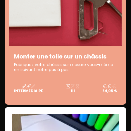
Monter une toile sur un châssis
Fabriquez votre châssis sur mesure vous-même
en suivant notre pas à pas.
INTERMÉDIAIRE
1H
54,05 €