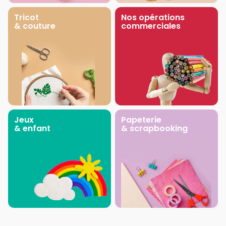
Tricot
Nos opérations
& couture
commerciales
Jeux
Papeterie
& enfant
& scrapbooking