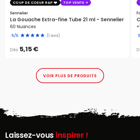
COUP DE COEUR R&P
TOP VENTE
Sennelier
F
La Gouache Extra-fine Tube 21 ml - Sennelier
C
60 Nuances
+
5/5
(1 avis)
5,15 €
Dès
D
VOIR PLUS DE PRODUITS
Laissez-vous
inspirer !