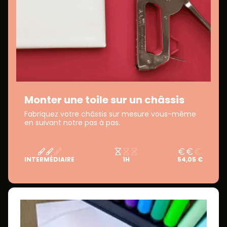
Monter une toile sur un châssis
Fabriquez votre châssis sur mesure vous-même
en suivant notre pas à pas.
INTERMÉDIAIRE
1H
54,05 €