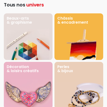
Tous nos
univers
Beaux-arts
Châssis
& graphisme
& encadrement
Décoration
Perles
& loisirs créatifs
& bijoux