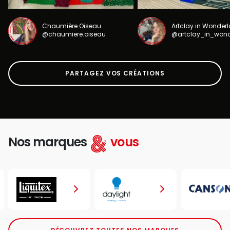
Chaumière Oiseau
Artclay in Wonder
@chaumiere.oiseau
@artclay_in_won
PARTAGEZ VOS CRÉATIONS
Nos marques
vous