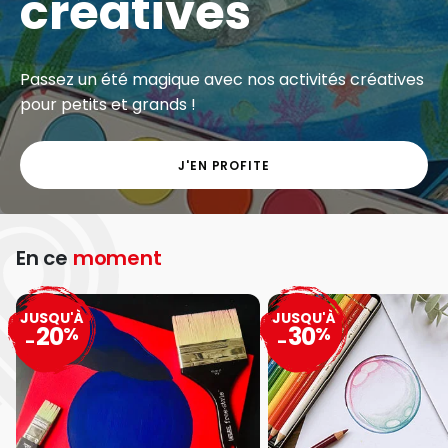
créatives
Passez un été magique avec nos activités créatives
pour petits et grands !
J'EN PROFITE
En ce
moment
JUSQU'À
JUSQU'À
20
30
%
%
-
-